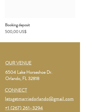
Booking deposit
Precio
500,00 US$
OUR VENUE
6504 Lake Horseshoe Dr.
Orlando, FL 32818
CONNECT
letsgetmarriedorlando@gmail.com
+1 (267) 261-3294